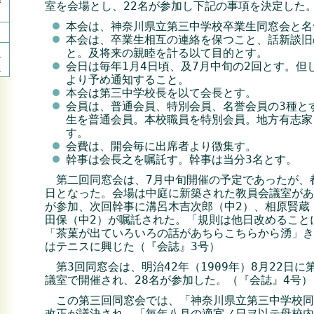
室を会場とし、22名が参加し下記の事項を決定した
本会は、神奈川県立第三中学校卒業生同窓会と名
本会は、卒業生相互の連絡を保つこと、話新談旧
入
と。及将来の親睦を計る以て目的とす。
い
会日は毎年1月4日頃、及7月中旬の2回とす。但
より予め通知すること。
本会は第三中学校長を以て会長とす。
会員は、普通会員、特別会員、名誉会員の3種と
生を普通会員。本校職員を特別会員。地方有志家
す。
会費は、開会毎に出席者より徴集す。
幹事は会長之を嘱託す。幹事は当分3名とす。
第二回同窓会は、7月中旬開催の予定であったが、都
日となった。会場は中庭に新築された教員会議室があ
が参加、次回幹事に溝呂木吉次郎（中2）、相原賢蔵
田保（中2）が嘱託された。「規則は他日改めること
「茶菓が出ていろいろの話があちらこちらから湧」き
はテニスに興じた（『会誌』3号）
第3回同窓会は、明治42年（1909年）8月22日に
議室で開催され、28名が参加した。（『会誌』4号）
この第三回同窓会では、「神奈川県立第三中学校同
改正が議決され、「毎年八月の適宜ノ日ヲ以テ母校内