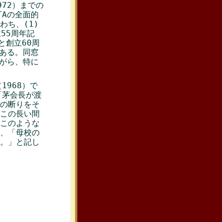
972）までの
TAの全面的
わち、(1)
55周年記
と創立60周
である。同窓
ながら、特に
1968）で
「茅会長が渡
の断りをそ
この長い間
このような
、「母校の
。」と記し