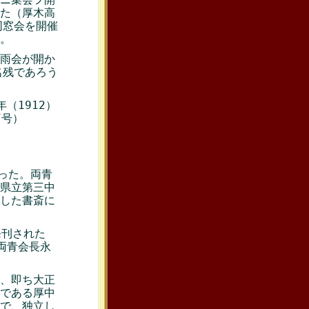
た（厚木高
同窓会を開催
。
旧雨会が開か
名残であろう
年（1912）
7号）
あった。両青
県立第三中
した書斎に
発刊された
両青会長永
、即ち大正
である厚中
で、独立し