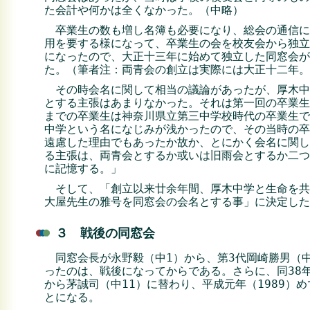
た会計や何かは全くなかった。（中略）
卒業生の数も増し名簿も必要になり、総会の通信に
用を要する様になって、卒業生の会を校友会から独立
になったので、大正十三年に始めて独立した同窓会が
た。（筆者注：両青会の創立は実際には大正十二年。
その時会名に関して相当の議論があったが、厚木中
とする主張はあまりなかった。それは第一回の卒業生
までの卒業生は神奈川県立第三中学校時代の卒業生で
中学という名になじみが浅かったので、その当時の卒
遠慮した理由でもあったか故か、とにかく会名に関し
る主張は、両青会とするか或いは旧雨会とするか二つ
に記憶する。」
そして、「創立以来廿余年間、厚木中学と生命を共
大屋先生の雅号を同窓会の会名とする事」に決定した
３ 戦後の同窓会
同窓会長が永野毅（中1）から、第3代岡崎勝男（
ったのは、戦後になってからである。さらに、同38年
から茅誠司（中11）に替わり、平成元年（1989）
とになる。