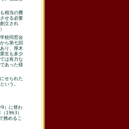
も相当の費
させる必要
創立され
）
学校同窓会
から第七回
あり、厚木
業生も多少
ては有力な
であった様
にせられた
という。
中9）に替わ
（1963）
めで務めるこ