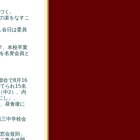
。
づく。
の楽をなすこ
し会日は委員
す。本校卒業
を名誉会員と
合で8月16
てられ15名
（中2）、内
にし」、
、昼食後に
第三中学校会
窓会規則」
ニ集会ヲ開