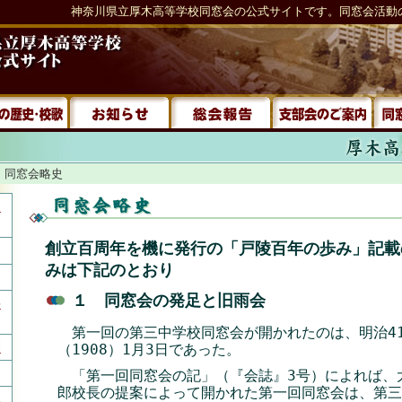
神奈川県立厚木高等学校同窓会の公式サイトです。同窓会活動
 同窓会略史
紹
創立百周年を機に発行の「戸陵百年の歩み」記載
みは下記のとおり
１ 同窓会の発足と旧雨会
要
第一回の第三中学校同窓会が開かれたのは、明治4
綱
（1908）1月3日であった。
「第一回同窓会の記」（『会誌』3号）によれば、
郎校長の提案によって開かれた第一回同窓会は、第三
化