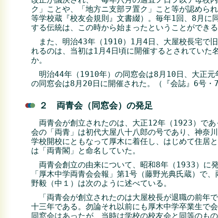
ク」ことや、「地方ニ支部ヲ置ク」こと等が認められ
等学校蔵『校友会規則』文書綴）。毎年1回、8月に
する伝統は、この時から始まったということができる
また、明治43年（1910）1月4日、大屋校長宅で
れるのは、当初は1月4日頃に開催するとされていた
か。
明治44年（1910年）の同窓会は8月10日、大正元
の同窓会は8月20日に開催された。（『会誌』6号・
２ 両青会（同窓会）の発足
両青会が創立されたのは、大正12年（1923）で
会の「両青」は初代大屋八十八郎の号であり、神奈川
学校開校にともなって厚木に着任し、はじめて住居と
は「両青閣」と命名していた。
両青会創立の由来について、昭和8年（1933）に
「厚木中学両青会会報」第1号（藤野光典氏蔵）で、
野毅（中１）は次のように述べている。
「両青会が創立されたのは大屋校長が退職の前年で
十三年である。勿論それ以前にも厚木中学卒業生で会
同窓会はあったが、当時は学校の校友会と同等のもの