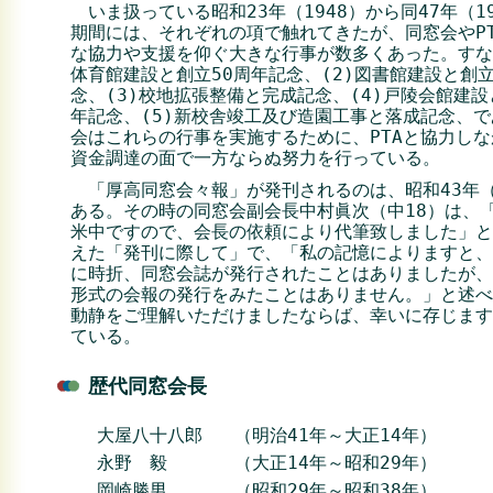
いま扱っている昭和23年（1948）から同47年（1
期間には、それぞれの項で触れてきたが、同窓会やP
な協力や支援を仰ぐ大きな行事が数多くあった。すな
体育館建設と創立50周年記念、(2)図書館建設と創立
念、(3)校地拡張整備と完成記念、(4)戸陵会館建設
年記念、(5)新校舎竣工及び造園工事と落成記念、
会はこれらの行事を実施するために、PTAと協力し
資金調達の面で一方ならぬ努力を行っている。
「厚高同窓会々報」が発刊されるのは、昭和43年（
ある。その時の同窓会副会長中村眞次（中18）は、
米中ですので、会長の依頼により代筆致しました」と
えた「発刊に際して」で、「私の記憶によりますと、
に時折、同窓会誌が発行されたことはありましたが、
形式の会報の発行をみたことはありません。」と述べ
動静をご理解いただけましたならば、幸いに存じます
ている。
歴代同窓会長
大屋八十八郎
（明治41年～大正14年）
永野 毅
（大正14年～昭和29年）
岡崎勝男
（昭和29年～昭和38年）