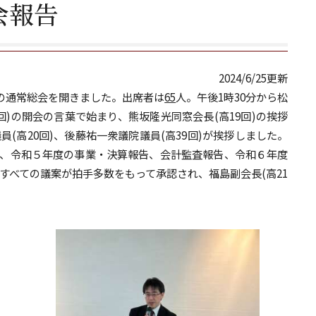
会報告
2024/6/25更新
度の通常総会を開きました。出席者は
65
人。午後1時30分から松
0回)の開会の言葉で始まり、熊坂隆光同窓会長(高19回)の挨拶
(高20回)、後藤祐一衆議院議員(高39回)が挨拶しました。
なり、令和５年度の事業・決算報告、会計監査報告、令和６年度
すべての議案が拍手多数をもって承認され、福島副会長(高21