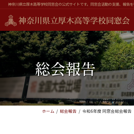
コ
ナ
神奈川県立厚木高等学校同窓会の公式サイトです。同窓会活動の支援、報告を
ン
ビ
テ
ゲ
ン
ー
ツ
シ
へ
ョ
ス
ン
キ
に
総会報告
ッ
移
プ
動
ホーム
総会報告
令和6年度 同窓会総会報告