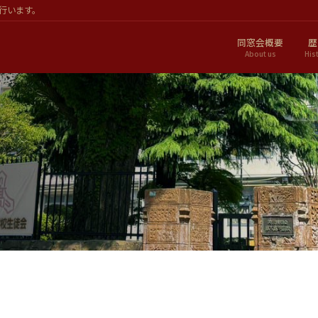
行います。
同窓会概要
歴
About us
His