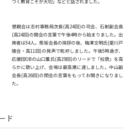
づく教育こそが大切」などと話されました。
懇親会は志村事務局次長(高24回)の司会、石射副会長
(高24回)の開会の言葉で午後4時から始まりました。出
席者は54人。熊坂会長の挨拶の後、梅澤文明氏(愛川戸
陵会・高11回)の発声で乾杯しました。午後5時過ぎ、
応援団OBの山口薫氏(高29回)のリードで「校歌」を高
らかに歌い上げ、会場は最高潮に達しました。中山副
会長(高26回)の閉会の言葉をもってお開きになりまし
た。
ード