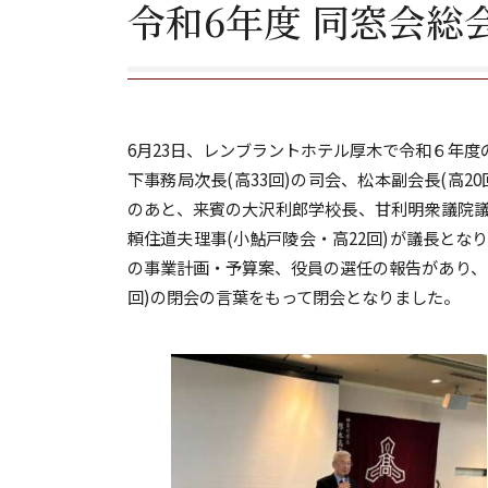
令和6年度 同窓会総
6月23日、レンブラントホテル厚木で令和６年
下事務局次長(高33回)の司会、松本副会長(高2
のあと、来賓の大沢利郎学校長、甘利明衆議院議員
頼住道夫理事(小鮎戸陵会・高22回)が議長と
の事業計画・予算案、役員の選任の報告があり、
回)の閉会の言葉をもって閉会となりました。