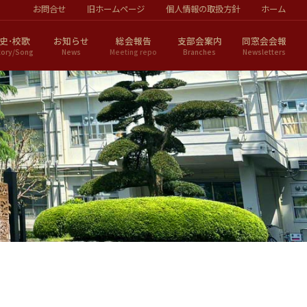
お問合せ
旧ホームページ
個人情報の取扱方針
ホーム
史･校歌
お知らせ
総会報告
支部会案内
同窓会会報
tory/Song
News
Meeting repo
Branches
Newsletters