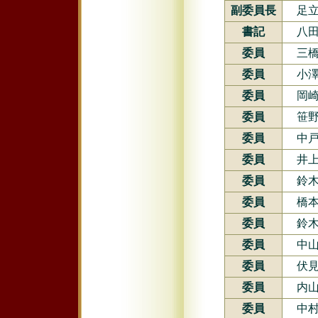
副委員長
足立
書記
八
委員
三
委員
小澤
委員
岡崎
委員
笹野
委員
中戸
委員
井
委員
鈴木
委員
橋本
委員
鈴木
委員
中山
委員
伏
委員
内
委員
中村