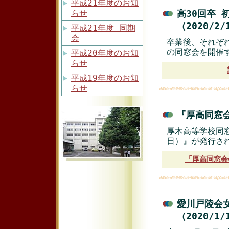
平成21年度のお知
らせ
高30回卒
（2020/2
平成21年度 同期
会
卒業後、それぞ
の同窓会を開催
平成20年度のお知
らせ
平成19年度のお知
らせ
『厚高同窓会
厚木高等学校同窓
日）』が発行さ
「厚高同窓会会
愛川戸陵会女
（2020/1