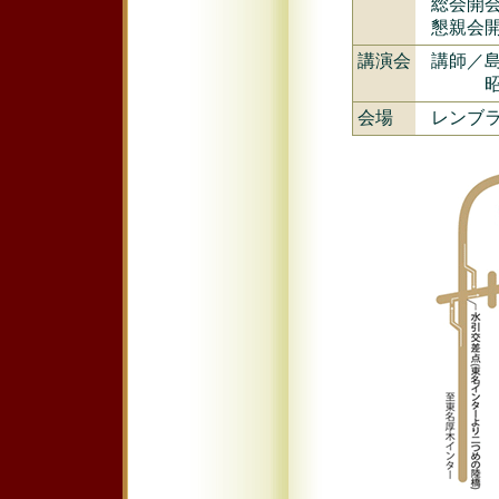
総会開
懇親会開
講演会
講師／
昭和
会場
レンブ