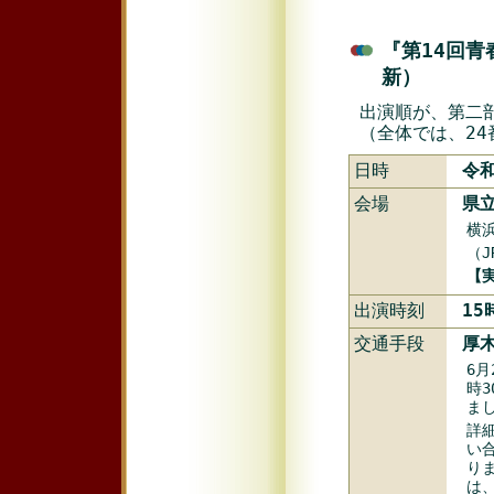
『第14回青
新）
出演順が、第二
（全体では、24
日時
令和
会場
県
横浜
（J
【
出演時刻
15
交通手段
厚
6
時
ま
詳
い
り
は