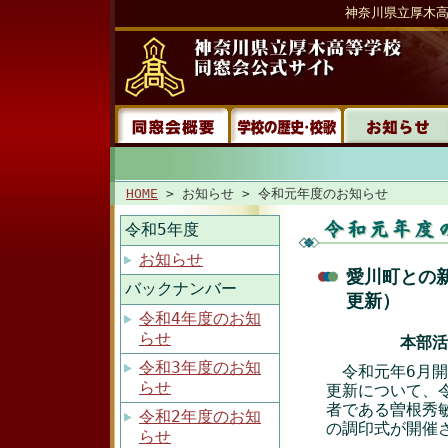
神奈川県立厚木
HOME
> お知らせ > 令和元年度のお知らせ
令和5年度
お知らせ
愛川町との新
バックナンバー
更新）
令和4年度のお知
らせ
本部活
令和3年度のお知
令和元年6月開
らせ
更新について、
者である曽根秀
令和2年度のお知
の調印式が開催
らせ