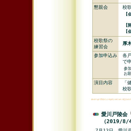
懇親会
校
【会
電
【
【会
校歌祭の
厚木
練習会
参加申込み
各
で
参
お
演目内容
「
校
愛川戸陵会
（2019/8
7月12日、愛川