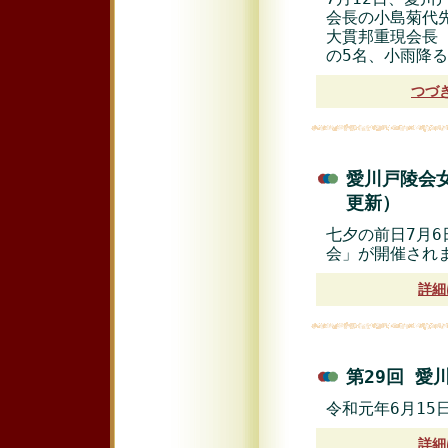
会長の小島菊代先
大貫邦重現会長（
の5名、小雨降
つづ
愛川戸陵会女
更新）
七夕の前日7月6
会」が開催され
詳細
第29回 愛
令和元年6月1
詳細