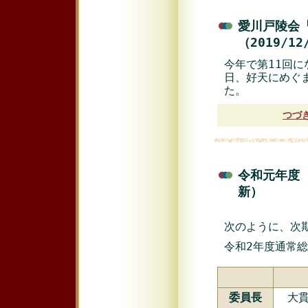
愛川戸陵会
（2019/1
今年で第11回に
日、好天にめぐま
た。
つづ
令和元年度 
新）
次のように、次
令和2年度通常
委員長
大貫