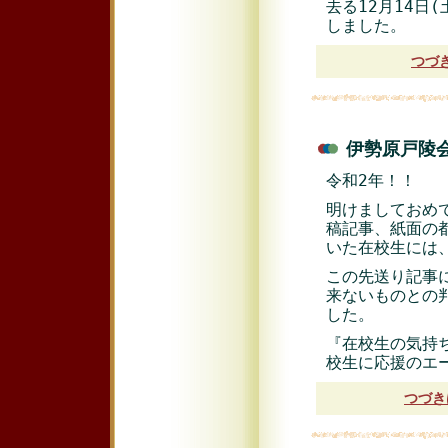
去る12月14日
しました。
つづ
伊勢原戸陵会
令和2年！！
明けましておめ
稿記事、紙面の
いた在校生には
この先送り記事
来ないものとの
した。
『在校生の気持
校生に応援のエ
つづき