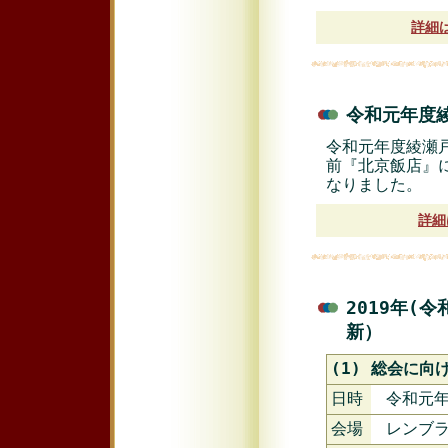
詳細
令和元年度綾
令和元年度綾瀬戸
前『北京飯店』
なりました。
詳細
2019年(
新）
(1) 総会に向
日時
令和元年
会場
レンブ