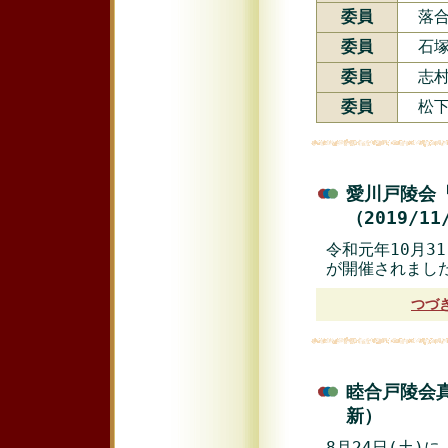
委員
落合
委員
石
委員
志村
委員
松下
愛川戸陵会
（2019/1
令和元年10月3
が開催されまし
つづ
睦合戸陵会真
新）
8月24日(土)