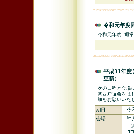
令和元年度同
令和元年度 通
平成31年度
更新）
次の日程と会場
関西戸陵会をは
加をお願いいた
期日
令
会場
神
（
TE