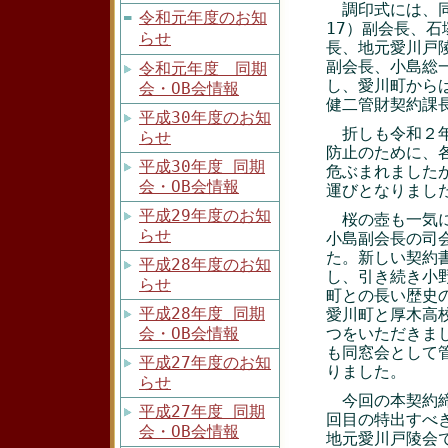
調印式には、同
令和元年度のお知
17）副会長、石
らせ
長、地元愛川戸陵
副会長、小島総一
令和元年度 同期
し、愛川町から
会・OB会情報
健二管財契約課
平成30年度のお知
折しも令和２年
らせ
防止のために、
平成30年度 同期
危ぶまれました
会・OB会情報
運びとなりまし
平成29年度のお知
桜の壺も一気に
らせ
小島副会長の司
た。新しい契約
平成28年度のお知
し、引き続き小
らせ
町との長い歴史
平成28年度 同期
愛川町と厚木高
会・OB会情報
つをいただきま
も同窓会として
平成27年度のお知
りました。
らせ
今回の本契約締
平成27年度 同期
回目の特出すべ
会・OB会情報
地元愛川戸陵会