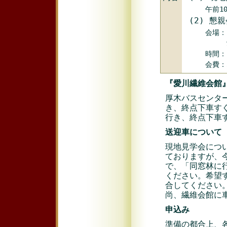
午前10時
(2) 懇
会場：『
愛川町半原
時間：1
会費：3,
『愛川繊維会館
厚木バスセンター
き、終点下車す
行き、終点下車
送迎車について
現地見学会につ
ておりますが、
で、「同窓林に
ください。希望
合してください
尚、繊維会館に
申込み
準備の都合上、各